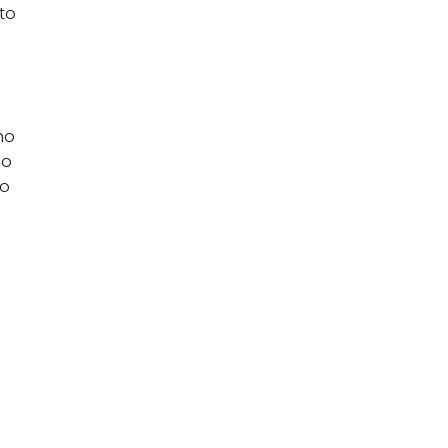
eto
no
do
to