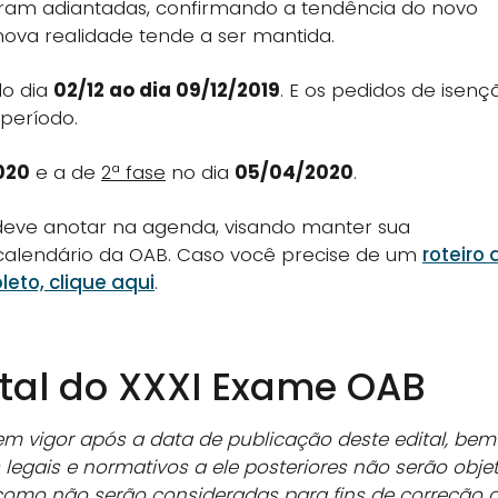
ram adiantadas, confirmando a tendência do novo
nova realidade tende a ser mantida.
do dia
02/12 ao dia 09/12/2019
. E os pedidos de isenç
período.
020
e a de
2ª fase
no dia
05/04/2020
.
 deve anotar na agenda, visando manter sua
alendário da OAB. Caso você precise de um
roteiro 
eto, clique aqui
.
ital do XXXI Exame OAB
 em vigor após a data de publicação deste edital, bem
legais e normativos a ele posteriores não serão obje
como não serão consideradas para fins de correção 