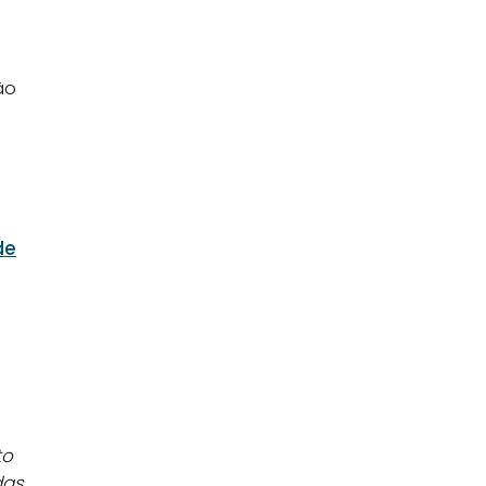
ão
de
to
das