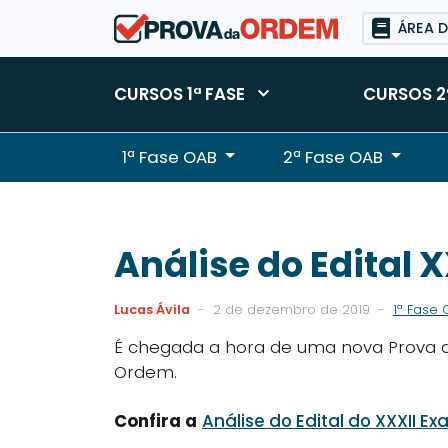
ÁREA 
CURSOS 1ª FASE
CURSOS 2
1ª Fase OAB
2ª Fase OAB
Análise do Edital
Lucas Ávila
-
2 de dezembro de 2019
-
1ª Fase
É chegada a hora de uma nova Prova da
Ordem.
Confira a
Análise do Edital do XXXII 