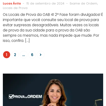
Lucas Ávila
-
15 de setembro de 2024
-
Exame de Ordem,
Locais de Prova
Os Locais de Prova da OAB 41 2ª Fase foram divulgados! É
importante que você consulte seu local de prova para
evitar surpresas desagradáveis. Muitas vezes os locais
de prova da sua cidade para a prova da OAB são
sempre os mesmos, mas nada impede que mude. Por
isso, confira. […]
1
2
…
6
Avançar
para
a
proxima
página
da
SIDEBAR
LINKS
listagem
DO
ÚTEIS
de
BLOG
publicações
DO
CURSO
PROVA
DA
ORDEM