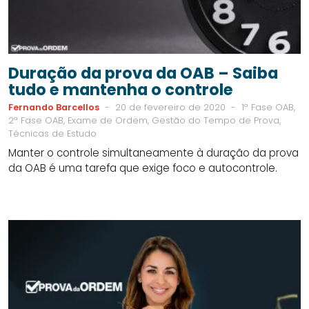
Duração da prova da OAB – Saiba
tudo e mantenha o controle
Fernando Barcellos
-
20 de fevereiro de 2020
-
1ª Fase OAB,
2ª Fase OAB, Exame de Ordem, Gestão do Tempo de Prova,
Técnicas de Estudo
Manter o controle simultaneamente à duração da prova
da OAB é uma tarefa que exige foco e autocontrole.
SIDEBAR
LINKS
DO
ÚTEIS
BLOG
DO
CURSO
PROVA
DA
ORDEM