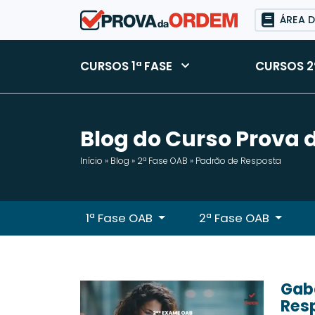
ÁREA 
CURSOS 1ª FASE
CURSOS 2
Blog do Curso Prova
Início
»
Blog
»
2ª Fase OAB
»
Padrão de Resposta
1ª Fase OAB
2ª Fase OAB
Gaba
Res