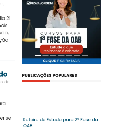
CURSO
s,
PROVA
DA
ORDEM
ia 21
mais
údo,
ação
ado
PUBLICAÇÕES POPULARES
ão de
o
ara
er se
Roteiro de Estudo para 2ª Fase da
OAB