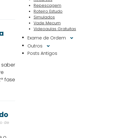
Repescagem
Roteiro Estudo
Simulados
Vade Mecum
Videoaulas Gratuitas
ra
Exame de Ordem
Outros
Posts Antigos
 saber
re
2ª fase
ado
ão de
e o