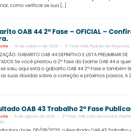
inar, como verificar se sua […]
rito OAB 44 2ª Fase – OFICIAL – Confi
ra.
vila
-
19 de outubro de 2025
-
2ª Fase OAB, Padrão de Resposta
ZAÇÃO: GABARITO OAB 44 DEFINITIVO E LISTA PRELIMINAR DE
ADOS Se você prestou a 2ª fase do Exame OAB 44 e quer
e saiu, aqui está o gabarito OAB 44 2ª Fase e também ti
as suas dúvidas sobre a correção e próximos passos. A 
ltado OAB 43 Trabalho 2ª Fase Public
vila
-
6 de agosto de 2025
-
2ª Fase OAB, Lista Aprovados, Padr
ta
divulgou hoje, 06/08/2025, o Resultado OAB 43 Trabalho 