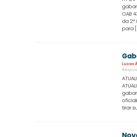
gabari
OAB 43
da 2ª 
para [
Gaba
Lucas Á
Respos
ATUAL
ATUALI
gabari
oficia
tirar
Nov