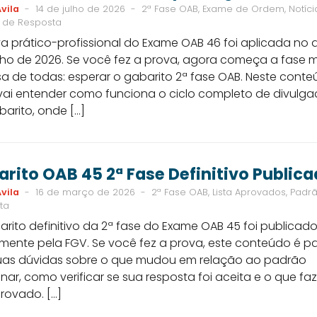
vila
-
14 de julho de 2026
-
2ª Fase OAB, Exame de Ordem, Notícia
 de Resposta
a prático-profissional do Exame OAB 46 foi aplicada no d
nho de 2026. Se você fez a prova, agora começa a fase 
a de todas: esperar o gabarito 2ª fase OAB. Neste conte
vai entender como funciona o ciclo completo de divulg
arito, onde […]
rito OAB 45 2ª Fase Definitivo Public
vila
-
16 de março de 2026
-
2ª Fase OAB, Lista Aprovados, Padr
ta
rito definitivo da 2ª fase do Exame OAB 45 foi publicad
lmente pela FGV. Se você fez a prova, este conteúdo é p
 suas dúvidas sobre o que mudou em relação ao padrão
inar, como verificar se sua resposta foi aceita e o que faz
provado. […]