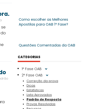
ora.
Como escolher as Melhores
a
Apostilas para OAB 1ª Fase?
 se
s do
me
Questões Comentadas da OAB
CATEGORIAS
1ª Fase OAB
ado
2ª Fase OAB
adrão
Correção da prova
Dicas
Estatísticas
Lista Aprovados
Padrão de Resposta
ara
Provas Resolvidas
Recursos