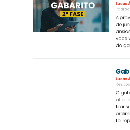
Lucas Á
Padrão
A prov
de ju
ansios
você 
do gab
Gaba
Lucas Á
Respos
O gaba
oficia
tirar
prelim
foi re