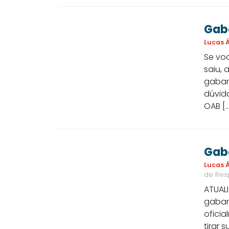
Gaba
Lucas Á
Se vo
saiu, 
gabari
dúvid
OAB […
Gaba
Lucas Á
de Res
ATUALI
gabari
oficia
tirar