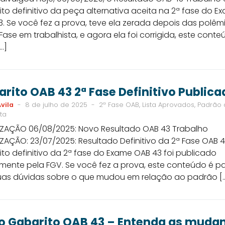
to definitivo da peça alternativa aceita na 2ª fase do E
. Se você fez a prova, teve ela zerada depois das polêm
Fase em trabalhista, e agora ela foi corrigida, este conte
…]
rito OAB 43 2ª Fase Definitivo Publica
vila
-
8 de julho de 2025
-
2ª Fase OAB, Lista Aprovados, Padrão
ta
IZAÇÃO 06/08/2025: Novo Resultado OAB 43 Trabalho
ZAÇÃO: 23/07/2025: Resultado Definitivo da 2ª Fase OAB 
to definitivo da 2ª fase do Exame OAB 43 foi publicado
lmente pela FGV. Se você fez a prova, este conteúdo é p
 suas dúvidas sobre o que mudou em relação ao padrão [
o Gabarito OAB 43 – Entenda as muda