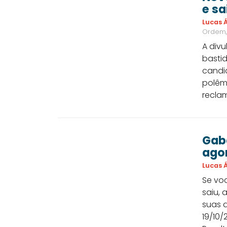
e s
Lucas Á
Ordem,
A div
basti
candi
polêmi
reclam
Gaba
ago
Lucas Á
Se vo
saiu, 
suas 
19/10/