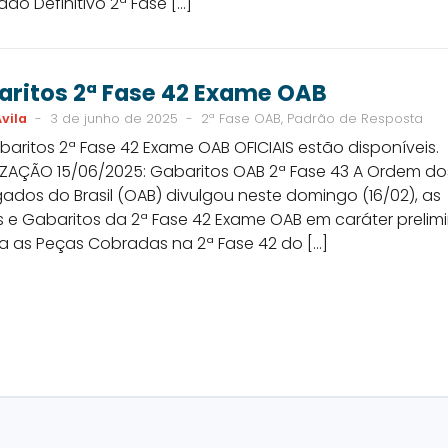
ado Definitivo 2ª Fase […]
aritos 2ª Fase 42 Exame OAB
vila
-
3 de junho de 2025
-
2ª Fase OAB, Padrão de Resposta
aritos 2ª Fase 42 Exame OAB OFICIAIS estão disponíveis.
IZAÇÃO 15/06/2025: Gabaritos OAB 2ª Fase 43 A Ordem do
dos do Brasil (OAB) divulgou neste domingo (16/02), as
 e Gabaritos da 2ª Fase 42 Exame OAB em caráter prelimi
ra as Peças Cobradas na 2ª Fase 42 do […]
es