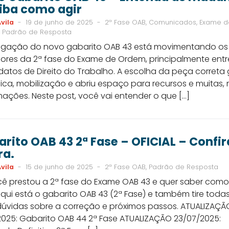
aiba como agir
vila
-
19 de junho de 2025
-
2ª Fase OAB, Comunicados, Exame d
 Padrão de Resposta
ulgação do novo gabarito OAB 43 está movimentando os
dores da 2ª fase do Exame de Ordem, principalmente entr
datos de Direito do Trabalho. A escolha da peça correta
ca, mobilização e abriu espaço para recursos e muitas, 
ações. Neste post, você vai entender o que […]
rito OAB 43 2ª Fase – OFICIAL – Confir
ra.
vila
-
15 de junho de 2025
-
2ª Fase OAB, Padrão de Resposta
cê prestou a 2ª fase do Exame OAB 43 e quer saber como
aqui está o gabarito OAB 43 (2ª Fase) e também tire toda
dúvidas sobre a correção e próximos passos. ATUALIZAÇÃ
2025: Gabarito OAB 44 2ª Fase ATUALIZAÇÃO 23/07/2025: