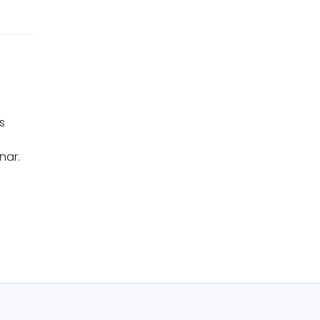
s
nar.