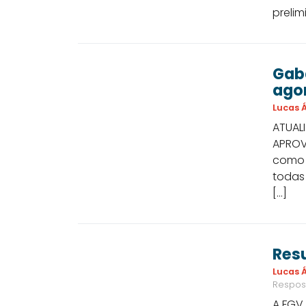
prelim
Gaba
ago
Lucas Á
ATUALI
APROV
como s
todas 
[…]
Resu
Lucas Á
Respos
A FGV 