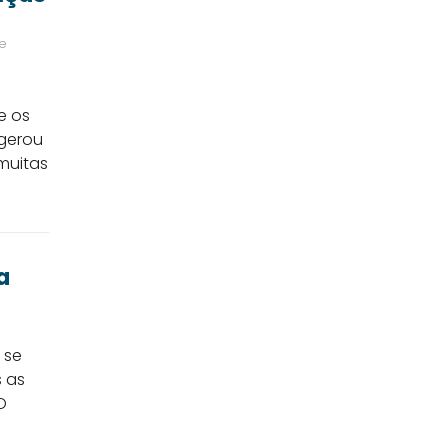
e
e os
 gerou
muitas
a
 se
s as
O