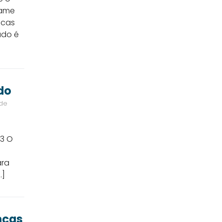
xame
icas
údo é
do
 de
43 O
ara
…]
nças