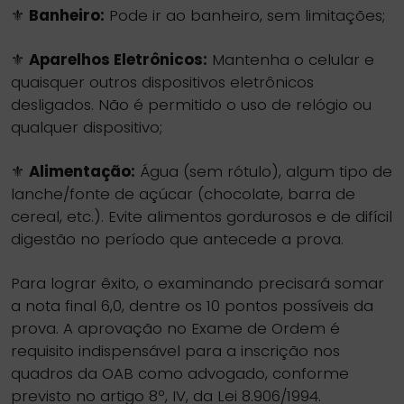
⚜️
Banheiro:
Pode ir ao banheiro, sem limitações;
⚜️
Aparelhos Eletrônicos:
Mantenha o celular e
quaisquer outros dispositivos eletrônicos
desligados. Não é permitido o uso de relógio ou
qualquer dispositivo;
⚜️
Alimentação:
Água (sem rótulo), algum tipo de
lanche/fonte de açúcar (chocolate, barra de
cereal, etc.). Evite alimentos gordurosos e de difícil
digestão no período que antecede a prova.
Para lograr êxito, o examinando precisará somar
a nota final 6,0, dentre os 10 pontos possíveis da
prova. A aprovação no Exame de Ordem é
requisito indispensável para a inscrição nos
quadros da OAB como advogado, conforme
previsto no artigo 8º, IV, da Lei 8.906/1994.