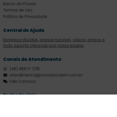
Banco de Provas
Termos de Uso
Política de Privacidade
Central de Ajuda
Esclareça dúvidas, acesse tutoriais, vídeos, artigos e
todo suporte oferecido por nossa equipe.
Canais de Atendimento
(48) 98871-7218
atendimento@provadaordem.com.br
Fale Conosco
Redes Sociais
Facebook
Instagram