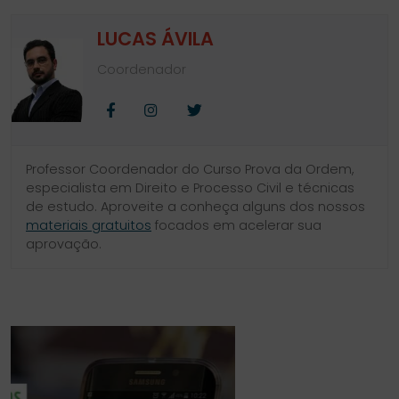
LUCAS ÁVILA
Coordenador
Facebook
Instagram
Twitter
Professor Coordenador do Curso Prova da Ordem,
especialista em Direito e Processo Civil e técnicas
de estudo. Aproveite a conheça alguns dos nossos
materiais gratuitos
focados em acelerar sua
aprovação.
SIDEBAR
LINKS
DO
ÚTEIS
BLOG
DO
CURSO
PROVA