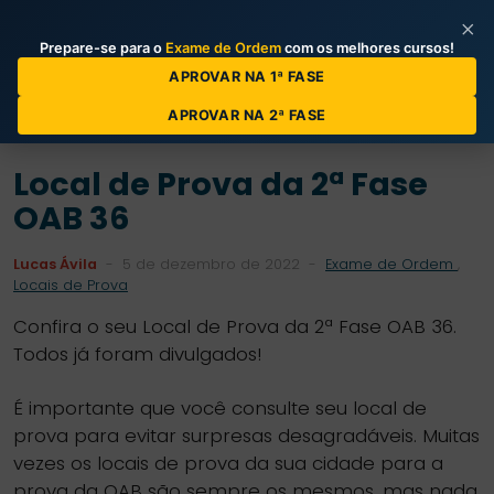
×
Prepare-se para o
Exame de Ordem
com os melhores cursos!
Categorias de Posts
APROVAR NA 1ª FASE
APROVAR NA 2ª FASE
Local de Prova da 2ª Fase
OAB 36
Lucas Ávila
-
5 de dezembro de 2022
-
Exame de Ordem
,
Locais de Prova
Confira o seu Local de Prova da 2ª Fase OAB 36.
Todos já foram divulgados!
É importante que você consulte seu local de
prova para evitar surpresas desagradáveis. Muitas
vezes os locais de prova da sua cidade para a
prova da OAB são sempre os mesmos, mas nada