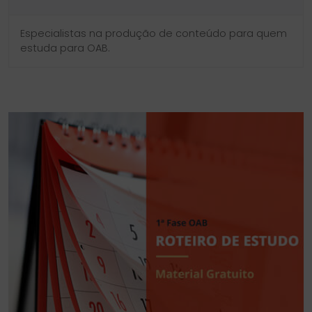
Especialistas na produção de conteúdo para quem
estuda para OAB.
SIDEBAR
LINKS
DO
ÚTEIS
BLOG
DO
CURSO
PROVA
DA
ORDEM