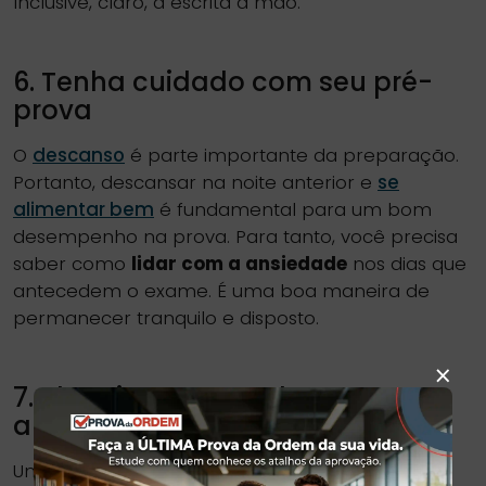
Inclusive, claro, a escrita à mão.
6. Tenha cuidado com seu pré-
prova
O
descanso
é parte importante da preparação.
Portanto, descansar na noite anterior e
se
alimentar bem
é fundamental para um bom
desempenho na prova. Para tanto, você precisa
saber como
lidar com a ansiedade
nos dias que
antecedem o exame. É uma boa maneira de
permanecer tranquilo e disposto.
×
7. Planeje-se para chegar com
antecedência ao local de prova
Uma das formas de controlar a ansiedade é