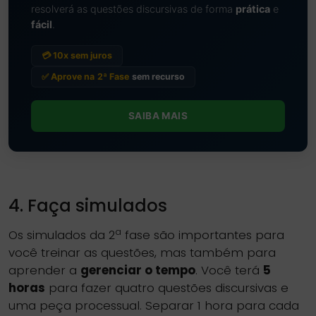
resolverá as questões discursivas de forma
prática
e
fácil
.
💳 10x sem juros
✅ Aprove na
2ª Fase
sem recurso
SAIBA MAIS
4. Faça simulados
a
Os simulados da 2
fase são importantes para
você treinar as questões, mas também para
aprender a
gerenciar o tempo
. Você terá
5
horas
para fazer quatro questões discursivas e
uma peça processual. Separar 1 hora para cada