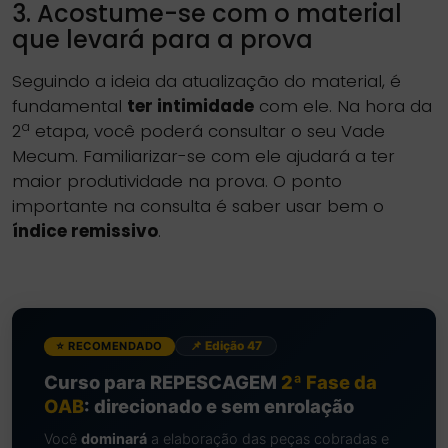
3. Acostume-se com o material
que levará para a prova
Seguindo a ideia da atualização do material, é
fundamental
ter intimidade
com ele. Na hora da
a
2
etapa, você poderá consultar o seu Vade
Mecum. Familiarizar-se com ele ajudará a ter
maior produtividade na prova. O ponto
importante na consulta é saber usar bem o
índice remissivo
.
📌 Edição 47
⭐ RECOMENDADO
Curso para REPESCAGEM
2ª Fase da
OAB
: direcionado e sem enrolação
Você
dominará
a elaboração das peças cobradas e