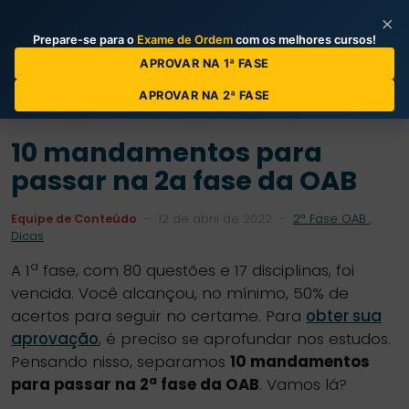
×
Prepare-se para o
Exame de Ordem
com os melhores cursos!
Categorias de Posts
APROVAR NA 1ª FASE
APROVAR NA 2ª FASE
10 mandamentos para
passar na 2a fase da OAB
Equipe de Conteúdo
-
12 de abril de 2022
-
2ª Fase OAB
,
Dicas
a
A 1
fase, com 80 questões e 17 disciplinas, foi
vencida. Você alcançou, no mínimo, 50% de
acertos para seguir no certame. Para
obter sua
aprovação
, é preciso se aprofundar nos estudos.
Pensando nisso, separamos
10 mandamentos
a
para passar na 2
fase da OAB
. Vamos lá?