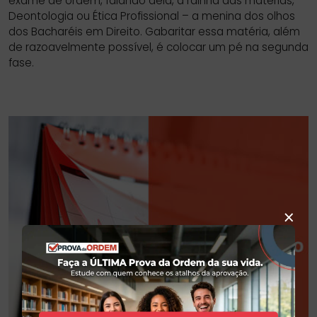
exame de ordem, falando dela, a rainha das matérias,
Deontologia ou Ética Profissional – a menina dos olhos
dos Bacharéis em Direito. Gabaritar essa matéria, além
de razoavelmente possível, é colocar um pé na segunda
fase.
SIDEBAR
LINKS
DO
ÚTEIS
BLOG
DO
CURSO
PROVA
DA
ORDEM
×