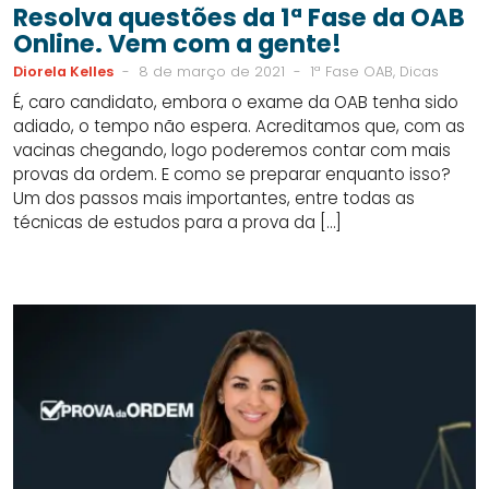
Resolva questões da 1ª Fase da OAB
Online. Vem com a gente!
Diorela Kelles
-
8 de março de 2021
-
1ª Fase OAB, Dicas
É, caro candidato, embora o exame da OAB tenha sido
adiado, o tempo não espera. Acreditamos que, com as
vacinas chegando, logo poderemos contar com mais
provas da ordem. E como se preparar enquanto isso?
Um dos passos mais importantes, entre todas as
técnicas de estudos para a prova da […]
SIDEBAR
LINKS
DO
ÚTEIS
BLOG
DO
CURSO
PROVA
DA
ORDEM