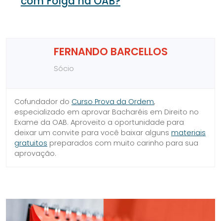
com Folga na OAB?
FERNANDO BARCELLOS
Sócio
Cofundador do
Curso Prova da Ordem
,
especializado em aprovar Bacharéis em Direito no
Exame da OAB. Aproveito a oportunidade para
deixar um convite para você baixar alguns
materiais
gratuitos
preparados com muito carinho para sua
aprovação.
SIDEBAR
LINKS
DO
ÚTEIS
BLOG