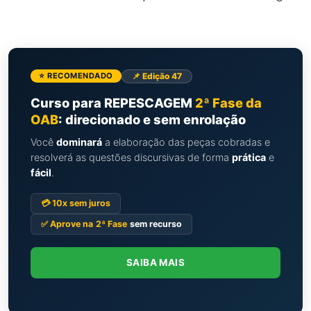
📌 Edição 47
⭐ RECOMENDADO
Curso para REPESCAGEM
2ª Fase da
OAB
: direcionado e sem enrolação
Você
dominará
a elaboração das peças cobradas e
resolverá as questões discursivas de forma
prática
e
fácil
.
💳 10x sem juros
✅ Aprove na
2ª Fase
sem recurso
SAIBA MAIS