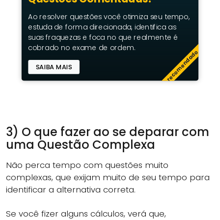
Ao resolver questões você otimiza seu tempo,
estuda de forma direcionada, identifica as
suas fraquezas e foca no que realmente é
cobrado no exame de ordem.
recomendado
SAIBA MAIS
3) O que fazer ao se deparar com
uma Questão Complexa
Não perca tempo com questões muito
complexas, que exijam muito de seu tempo para
identificar a alternativa correta.
Se você fizer alguns cálculos, verá que,