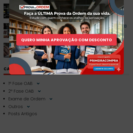
Roteiro de Estudo para 2ª Fase da OAB
Como escolher as Melhores Apostilas para OAB
1ª Fase?
QUERO MINHA APROVAÇÃO COM DESCONTO
Questões Comentadas da OAB
CATEGORIAS
1ª Fase OAB
2ª Fase OAB
Exame de Ordem
Outros
Posts Antigos