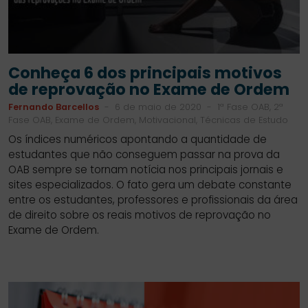
Conheça 6 dos principais motivos
de reprovação no Exame de Ordem
Fernando Barcellos
-
6 de maio de 2020
-
1ª Fase OAB, 2ª
Fase OAB, Exame de Ordem, Motivacional, Técnicas de Estudo
Os índices numéricos apontando a quantidade de
estudantes que não conseguem passar na prova da
OAB sempre se tornam notícia nos principais jornais e
sites especializados. O fato gera um debate constante
entre os estudantes, professores e profissionais da área
de direito sobre os reais motivos de reprovação no
Exame de Ordem.
SIDEBAR
LINKS
DO
ÚTEIS
BLOG