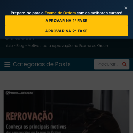
×
Prepare-se para o
Exame de Ordem
com os melhores cursos!
APROVAR NA 1ª FASE
Blog do Curso Prova da
APROVAR NA 2ª FASE
Ordem
Início
»
Blog
»
Motivos para reprovação no Exame de Ordem
Categorias de Posts