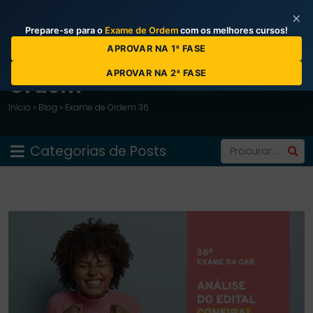
×
Prepare-se para o
Exame de Ordem
com os melhores cursos!
APROVAR NA 1ª FASE
Blog do Curso Prova da
APROVAR NA 2ª FASE
Ordem
Início
»
Blog
»
Exame de Ordem 36
Categorias de Posts