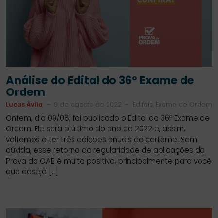
Análise do Edital do 36º Exame de
Ordem
Lucas Ávila
-
9 de agosto de 2022
-
Editais, Exame de Ordem
Ontem, dia 09/08, foi publicado o Edital do 36º Exame de
Ordem. Ele será o último do ano de 2022 e, assim,
voltamos a ter três edições anuais do certame. Sem
dúvida, esse retorno da regularidade de aplicações da
Prova da OAB é muito positivo, principalmente para você
que deseja […]
SIDEBAR
LINKS
DO
ÚTEIS