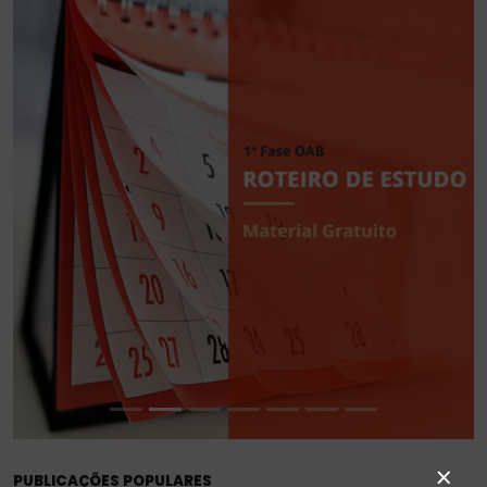
BLOG
DO
CURSO
PROVA
DA
ORDEM
×
PUBLICAÇÕES POPULARES