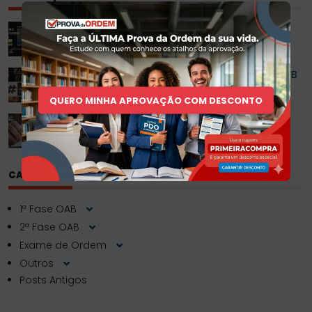
Roteiro de Estudo para 2ª Fase da OAB
Como escolher as Melhores Apostilas para OAB
1ª Fase?
QUERO MINHA APROVAÇÃO COM DESCONTO
Questões Comentadas da OAB
CATEGORIAS
1ª Fase OAB
2ª Fase OAB
Exame de Ordem
Outros
Posts Antigos