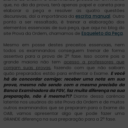
que, no dia da prova, terá apenas papel e caneta para
elaborar a peça e resolver as quatro questões
discursivas, daí a importância da
escrita manual
. Outro
ponto a ser ressaltado, é treinar a elaboração dos
elementos essenciais de sua peça, que aqui no blog do
site Prova da Ordem, chamamos de
Esqueleto da Peça
.
Mesmo em posse destes preceitos essenciais, nem
todos os examinandos conseguem treinar de forma
assertiva para a prova de 2ª fase. Isso ocorre pois a
grande maioria não tem
acesso a professores que
corrijam suas provas
, fazendo com que não saibam
quão preparados estão para enfrentar o Exame.
E você
há de concordar comigo: receber uma nota em sua
prova, mesmo não sendo com a mesma precisão da
Banca Examinadora da FGV, faz muita diferença na sua
preparação, não é mesmo?!?
Diante dessa carência
latente nos usuários do site Prova da Ordem e de muitos
outros examinandos que se preparam para o Exame da
OAB, vamos apresentar algo que pode fazer uma
GRANDE diferença na sua preparação para a 2ª fase.