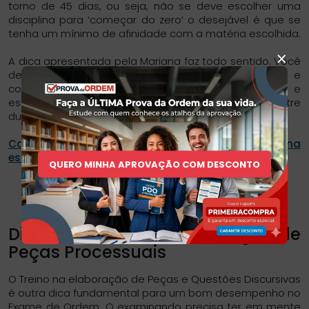
torno de 45 dias, ou seja, não se deve escolher uma
disciplina para ‘começar do zero’ o desejável é que se
tenha um mínimo de afinidade com a matéria escolhida.
×
A dica apresentada pela Mariana faz todo sentido. Você
deve fazer sua escolha com base na afinidade e
conhecimento acerca da matéria. Utilize dados e
estatística somente se você estiver em dúvidas entre
duas matérias que você goste MUITO.
Caso você esteja em dúvidas sobre qual disciplina
escolher, clique aqui.
QUERO MINHA APROVAÇÃO COM DESCONTO
Dica 6 – Exercite a elaboração de
Peças Processuais
O Treino na elaboração de Peças e Questões Discursivas
é outra dica fundamental para um bom desempenho no
Exame de Ordem. O examinando precisa ter em mente