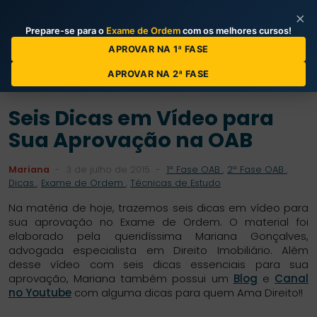
×
Prepare-se para o
Exame de Ordem
com os melhores cursos!
Categorias de Posts
APROVAR NA 1ª FASE
APROVAR NA 2ª FASE
Seis Dicas em Vídeo para
Sua Aprovação na OAB
Mariana
-
3 de julho de 2015
-
1ª Fase OAB
,
2ª Fase OAB
,
Dicas
,
Exame de Ordem
,
Técnicas de Estudo
Na matéria de hoje, trazemos seis dicas em vídeo para
sua aprovação no Exame de Ordem. O material foi
elaborado pela queridíssima Mariana Gonçalves,
advogada especialista em Direito Imobiliário. Além
desse vídeo com seis dicas essenciais para sua
aprovação, Mariana também possui um
Blog
e
Canal
no Youtube
com alguma dicas para quem Ama Direito!!