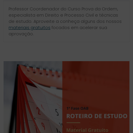
Professor Coordenador do Curso Prova da Ordem,
especialista em Direito e Processo Civil e técnicas
de estudo. Aproveite a conheça alguns dos nossos
materiais gratuitos
focados em acelerar sua
aprovação.
SIDEBAR
LINKS
DO
ÚTEIS
BLOG
DO
CURSO
PROVA
DA
ORDEM