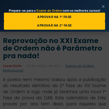
×
Prepare-se para o
Exame de Ordem
com os melhores cursos!
Categorias de Posts
APROVAR NA 1ª FASE
APROVAR NA 2ª FASE
Reprovação no XXI Exame
de Ordem não é Parâmetro
pra nada!
Lucas Ávila
-
14 de março de 2017
-
Exame de Ordem
,
Motivacional
A poeira nem mesmo baixou após a publicação
do resultado definitivo da 2ª fase do XXI Exame
de Ordem e logo mais já teremos uma nova 1ª
fase da prova da OAB. Este calendário de três
provas por ano tem disso, para àqueles que