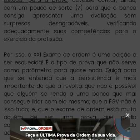
estudar para a prova
, devesse contar, ainda,
com um pouco de sorte (?) para que a banca
consiga apresentar uma avaliação sem
surpresas desagradáveis, verificando
adequadamente suas competências para o
exercício da profissão.
Por isso,
o XXI Exame de ordem é uma edição a
ser esquecida
! É o tipo de prova que não serve
como parâmetro para quase nada. Quiçá para
que se entenda que a persistência é mais
importante do que a revolta; que não é possível
que alguém se renda a uma banca que mal
consegue lidar com ela mesma; que a FGV não é
isso tudo; e, que o exame de ordem está muito
×
aquém de ser uma prova que avalia
corretamente o candidato para o exercício da
advocacia.