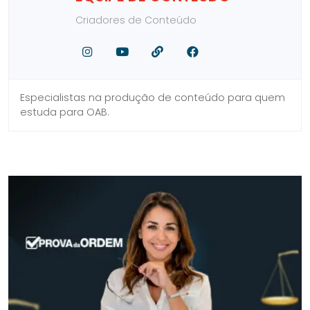
Criadores de Conteúdo
Facebook
Youtube
Site
Instagram
Especialistas na produção de conteúdo para quem
estuda para OAB.
SIDEBAR
LINKS
DO
ÚTEIS
BLOG
DO
CURSO
PROVA
DA
ORDEM