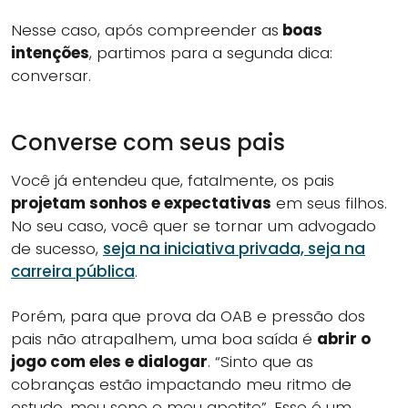
Nesse caso, após compreender as
boas
intenções
, partimos para a segunda dica:
conversar.
Converse com seus pais
Você já entendeu que, fatalmente, os pais
projetam sonhos e expectativas
em seus filhos.
No seu caso, você quer se tornar um advogado
de sucesso,
seja na iniciativa privada, seja na
carreira pública
.
Porém, para que prova da OAB e pressão dos
pais não atrapalhem, uma boa saída é
abrir o
jogo com eles e dialogar
. “Sinto que as
cobranças estão impactando meu ritmo de
estudo, meu sono e meu apetite”. Esse é um