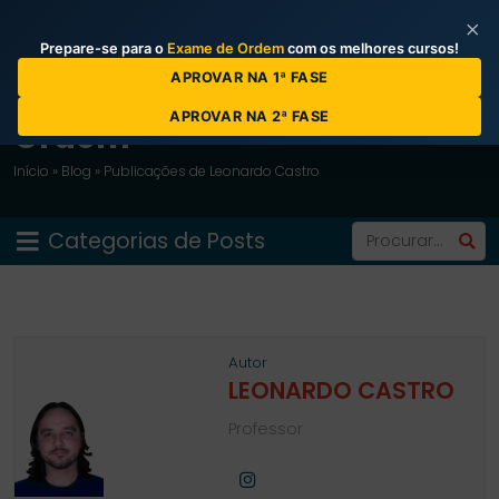
×
Prepare-se para o
Exame de Ordem
com os melhores cursos!
APROVAR NA 1ª FASE
Blog do Curso Prova da
APROVAR NA 2ª FASE
Ordem
Início
»
Blog
»
Publicações de Leonardo Castro
Categorias de Posts
Autor
LEONARDO CASTRO
Professor
Facebook