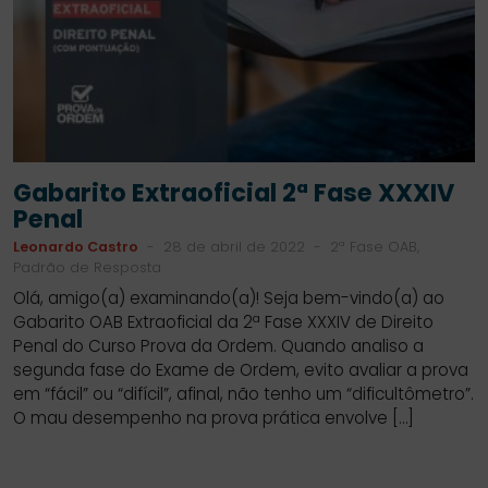
Gabarito Extraoficial 2ª Fase XXXIV
Penal
Leonardo Castro
-
28 de abril de 2022
-
2ª Fase OAB,
Padrão de Resposta
Olá, amigo(a) examinando(a)! Seja bem-vindo(a) ao
Gabarito OAB Extraoficial da 2ª Fase XXXIV de Direito
Penal do Curso Prova da Ordem. Quando analiso a
segunda fase do Exame de Ordem, evito avaliar a prova
em “fácil” ou “difícil”, afinal, não tenho um “dificultômetro”.
O mau desempenho na prova prática envolve […]