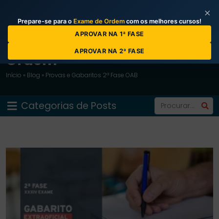
×
Prepare-se para o
Exame de Ordem
com os melhores cursos!
APROVAR NA 1ª FASE
Blog do Curso Prova da
APROVAR NA 2ª FASE
Ordem
Início
»
Blog
»
Provas e Gabaritos 2ª Fase OAB
Categorias de Posts