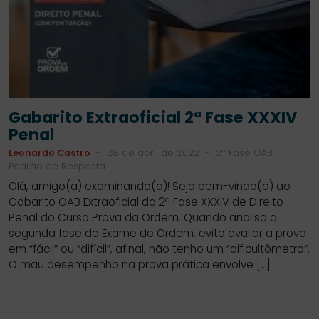
Gabarito Extraoficial 2ª Fase XXXIV
Penal
Leonardo Castro
-
28 de abril de 2022
-
2ª Fase OAB,
Padrão de Resposta
Olá, amigo(a) examinando(a)! Seja bem-vindo(a) ao
Gabarito OAB Extraoficial da 2ª Fase XXXIV de Direito
Penal do Curso Prova da Ordem. Quando analiso a
segunda fase do Exame de Ordem, evito avaliar a prova
em “fácil” ou “difícil”, afinal, não tenho um “dificultômetro”.
O mau desempenho na prova prática envolve […]