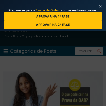
×
Prepare-se para o
Exame de Ordem
com os melhores cursos!
APROVAR NA 1ª FASE
Blog do Curso Prova da
APROVAR NA 2ª FASE
Ordem
Início
»
Blog
»
O que pode cair na prova da oab
Categorias de Posts