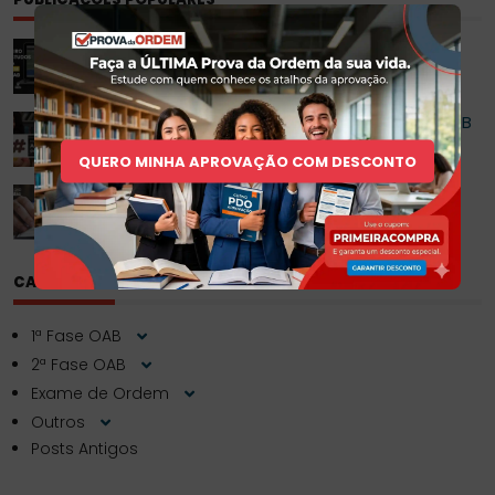
Roteiro de Estudo para 2ª Fase da OAB
Como escolher as Melhores Apostilas para OAB
1ª Fase?
QUERO MINHA APROVAÇÃO COM DESCONTO
Questões Comentadas da OAB
CATEGORIAS
1ª Fase OAB
2ª Fase OAB
Exame de Ordem
Outros
Posts Antigos