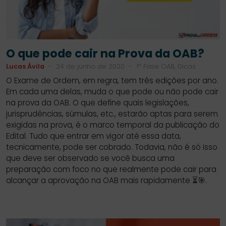
O que pode cair na Prova da OAB?
Lucas Ávila
-
24 de junho de 2020
-
1ª Fase OAB, Dicas
O Exame de Ordem, em regra, tem três edições por ano.
Em cada uma delas, muda o que pode ou não pode cair
na prova da OAB. O que define quais legislações,
jurisprudências, súmulas, etc., estarão aptas para serem
exigidas na prova, é o marco temporal da publicação do
Edital. Tudo que entrar em vigor até essa data,
tecnicamente, pode ser cobrado. Todavia, não é só isso
que deve ser observado se você busca uma
preparação com foco no que realmente pode cair para
alcançar a aprovação na OAB mais rapidamente ⏳🎯.
SIDEBAR
LINKS