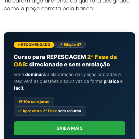
indicarem algo diferente do que fora designado
como a peça correta pela banca.
📌 Edição 47
⭐ RECOMENDADO
Curso para REPESCAGEM
2ª Fase da
OAB
: direcionado e sem enrolação
Você
dominará
a elaboração das peças cobradas e
resolverá as questões discursivas de forma
prática
e
fácil
.
💳 10x sem juros
✅ Aprove na
2ª Fase
sem recurso
SAIBA MAIS