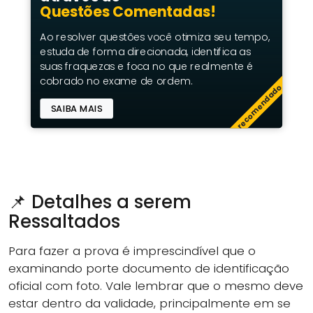
Questões Comentadas!
Ao resolver questões você otimiza seu tempo,
estuda de forma direcionada, identifica as
suas fraquezas e foca no que realmente é
cobrado no exame de ordem.
recomendado
SAIBA MAIS
📌 Detalhes a serem
Ressaltados
Para fazer a prova é imprescindível que o
examinando porte documento de identificação
oficial com foto. Vale lembrar que o mesmo deve
estar dentro da validade, principalmente em se