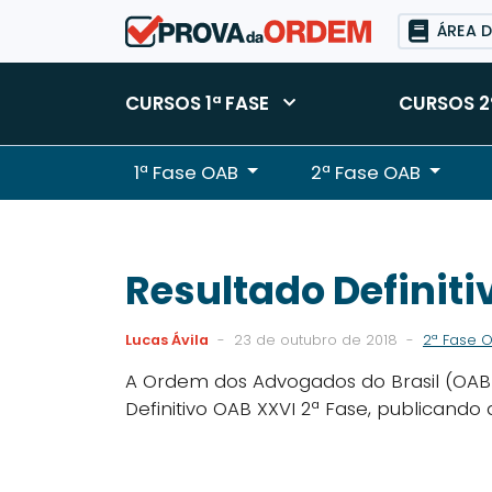
ÁREA 
CURSOS 1ª FASE
CURSOS 2
1ª Fase OAB
2ª Fase OAB
Resultado Definiti
Lucas Ávila
-
23 de outubro de 2018
-
2ª Fase 
A Ordem dos Advogados do Brasil (OAB) 
Definitivo OAB XXVI 2ª Fase, publicando 