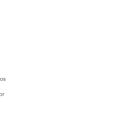
e
tos
or