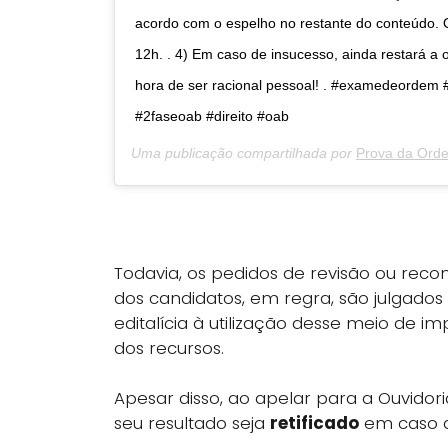
acordo com o espelho no restante do conteúdo. 
12h. . 4) Em caso de insucesso, ainda restará a o
hora de ser racional pessoal! . #examedeorde
#2faseoab #direito #oab
Uma publicação compartilhada por
Prova da Ord
Todavia, os pedidos de revisão ou reco
dos candidatos, em regra, são julgados
editalícia à utilização desse meio de 
dos recursos.
Apesar disso, ao apelar para a Ouvido
seu resultado seja
retificado
em caso 