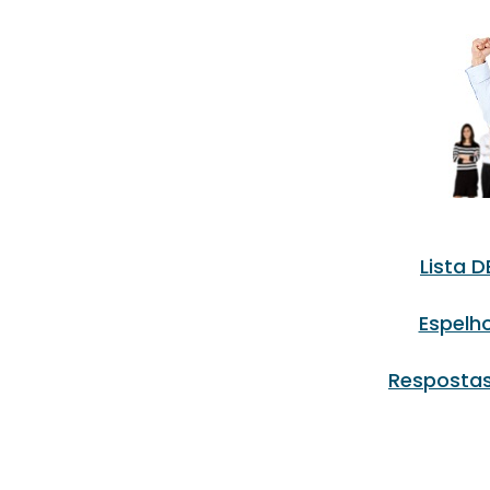
Lista 
Espelho
Respostas