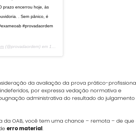
O prazo encerrou hoje, às
uvidoria. . Sem pânico, é
m #exameoab #provadaordem
em
(@provadaordem) em
13 de Out, 2018 às 8:51 PDT
nsideração da avaliação da prova prático-profissiona
 indeferidos, por expressa vedação normativa e
impugnação administrativa do resultado do julgamento
ria da OAB, você tem uma chance – remota – de que
de
erro material
.