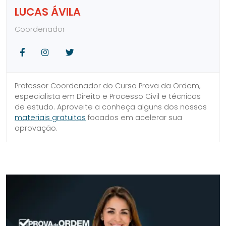
LUCAS ÁVILA
Coordenador
Facebook
Instagram
Twitter
Professor Coordenador do Curso Prova da Ordem,
especialista em Direito e Processo Civil e técnicas
de estudo. Aproveite a conheça alguns dos nossos
materiais gratuitos
focados em acelerar sua
aprovação.
SIDEBAR
LINKS
DO
ÚTEIS
BLOG
DO
CURSO
PROVA
DA