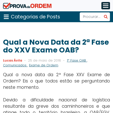
Categorias de Posts
Qual a Nova Data da 2ª Fase
do XXV Exame OAB?
Lucas Ávila
-
25 de maio de 2018
-
1ª Fase OAB
,
Comunicados
,
Exame de Ordem
Qual a nova data da 2ª Fase XXV Exame de
Ordem? Eis o que todos estão se perguntando
neste momento.
Devido a dificuldade nacional de logística
resultante da greve dos caminhoneiros e que
atinge todo o território brasileiro, a OAB/FGV,