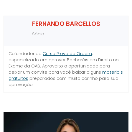
FERNANDO BARCELLOS
Sócio
Cofundador do
Curso Prova da Ordem
,
especializado em aprovar Bacharéis em Direito no
Exame da OAB. Aproveito a oportunidade para
deixar um convite para você baixar alguns
materiais
gratuitos
preparados com muito carinho para sua
aprovação.
SIDEBAR
LINKS
DO
ÚTEIS
BLOG
DO
CURSO