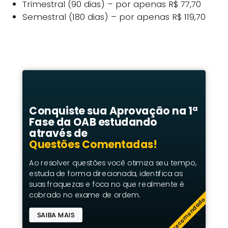
Trimestral (90 dias) – por apenas R$ 77,70
Semestral (180 dias) – por apenas R$ 119,70
Conquiste sua Aprovação na 1ª
Fase da OAB estudando
através de
Questões Comentadas!
Ao resolver questões você otimiza seu tempo,
estuda de forma direcionada, identifica as
suas fraquezas e foca no que realmente é
cobrado no exame de ordem.
recomendado
SAIBA MAIS