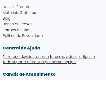
Nossos Produtos
Materiais Gratuitos
Blog
Banco de Provas
Termos de Uso
Política de Privacidade
Central de Ajuda
Esclareça dúvidas, acesse tutoriais, vídeos, artigos e
todo suporte oferecido por nossa equipe.
Canais de Atendimento
(48) 98871-7218
atendimento@provadaordem.com.br
Fale Conosco