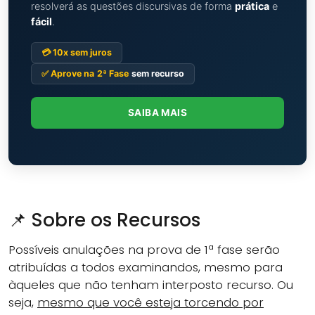
resolverá as questões discursivas de forma
prática
e
fácil
.
💳 10x sem juros
✅ Aprove na
2ª Fase
sem recurso
SAIBA MAIS
📌 Sobre os Recursos
Possíveis anulações na prova de 1ª fase serão
atribuídas a todos examinandos, mesmo para
àqueles que não tenham interposto recurso. Ou
seja,
mesmo que você esteja torcendo por