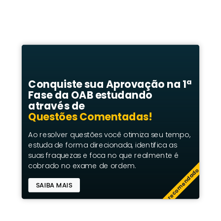
Conquiste sua Aprovação na 1ª
Fase da OAB estudando
através de
Questões Comentadas!
Ao resolver questões você otimiza seu tempo,
estuda de forma direcionada, identifica as
suas fraquezas e foca no que realmente é
cobrado no exame de ordem.
recomendado
SAIBA MAIS