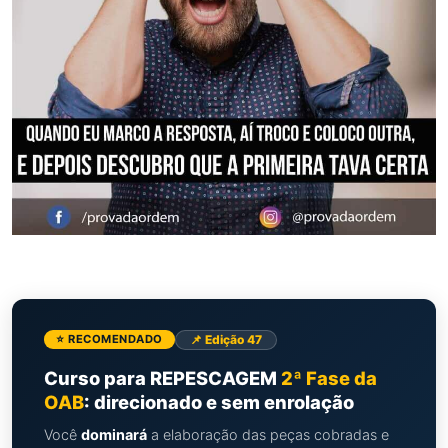
📌 Edição 47
⭐ RECOMENDADO
Curso para REPESCAGEM
2ª Fase da
OAB
: direcionado e sem enrolação
Você
dominará
a elaboração das peças cobradas e