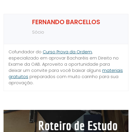
FERNANDO BARCELLOS
Sócio
Cofundador do
Curso Prova da Ordem
,
especializado em aprovar Bacharéis em Direito no
Exame da OAB. Aproveito a oportunidade para
deixar um convite para você baixar alguns
materiais
gratuitos
preparados com muito carinho para sua
aprovação.
SIDEBAR
LINKS
DO
ÚTEIS
BLOG
DO
CURSO