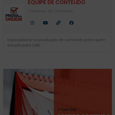
EQUIPE DE CONTEÚDO
Criadores de Conteúdo
Facebook
Youtube
Site
Instagram
Especialistas na produção de conteúdo para quem
estuda para OAB.
SIDEBAR
LINKS
DO
ÚTEIS
BLOG
DO
CURSO
PROVA
DA
ORDEM