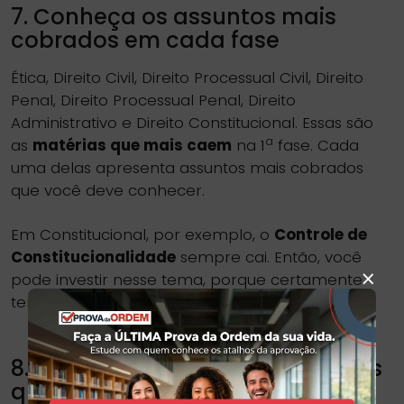
7. Conheça os assuntos mais
cobrados em cada fase
Ética, Direito Civil, Direito Processual Civil, Direito
Penal, Direito Processual Penal, Direito
Administrativo e Direito Constitucional. Essas são
a
as
matérias que mais caem
na 1
fase. Cada
uma delas apresenta assuntos mais cobrados
que você deve conhecer.
Em Constitucional, por exemplo, o
Controle de
Constitucionalidade
sempre cai. Então, você
×
pode investir nesse tema, porque certamente
terá uma questão sobre ele.
8. Resolva o máximo de questões
que conseguir