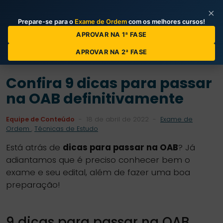
×
Prepare-se para o
Exame de Ordem
com os melhores cursos!
Categorias de Posts
APROVAR NA 1ª FASE
APROVAR NA 2ª FASE
Confira 9 dicas para passar
na OAB definitivamente
Equipe de Conteúdo
-
18 de abril de 2022
-
Exame de
Ordem
,
Técnicas de Estudo
Está atrás de
dicas para passar na OAB
? Já
adiantamos que é preciso conhecer bem o
exame e seu edital, além de fazer uma boa
preparação!
9 dicas para passar na OAB