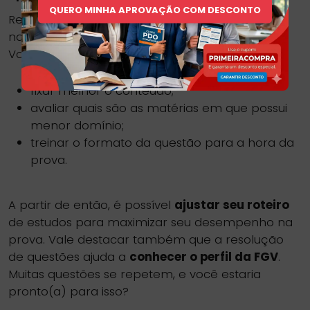
QUERO MINHA APROVAÇÃO COM DESCONTO
Resolver questões é uma das dicas para passar
na OAB que mais trazem
resultados práticos
.
Você consegue:
fixar melhor o conteúdo;
avaliar quais são as matérias em que possui
menor domínio;
treinar o formato da questão para a hora da
prova.
A partir de então, é possível
ajustar seu roteiro
de estudos para maximizar seu desempenho na
prova. Vale destacar também que a resolução
de questões ajuda a
conhecer o perfil da FGV
.
Muitas questões se repetem, e você estaria
pronto(a) para isso?