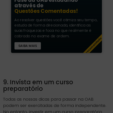
através de
Questões Comentadas!
Ao resolver questões você otimiza seu tempo,
estuda de forma direcionada, identifica as
suas fraquezas e foca no que realmente é
cobrado no exame de ordem.
recomendado
SAIBA MAIS
9. Invista em um curso
preparatório
Todas as nossas dicas para passar na OAB
podem ser exercitadas de forma independente.
No entanto, investir em um curso preparatório