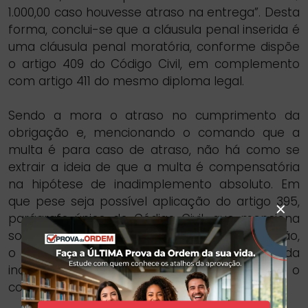
1.000,00 caso houvesse atraso na entrega”. Desta
forma, conclui-se que a cláusula penal inserida é
uma cláusula penal moratória, conforme dispõe
o artigo 409 do Código Civil, em complemento
com artigo 411 do mesmo diploma legal.
Sendo a mora o atraso no cumprimento da
obrigação e, mencionando o comando que a
multa é para caso de atraso, não há como se
extrair a ideia de que a multa é compensatória
na hipótese de inadimplemento absoluto. Em
que pese seja possível aplicação do artigo 395,
×
parágrafo único do Código Civil, que menciona
sobre a utilidade do cumprimento da obrigação,
o erro da questão está manifesto através da
incompatibilidade – contradição – entre o
comando das alternativas disponibilizadas.