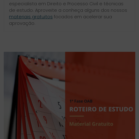
especialista em Direito e Processo Civil e técnicas
de estudo. Aproveite a conheça alguns dos nossos
materiais gratuitos
focados em acelerar sua
aprovação.
SIDEBAR
LINKS
DO
ÚTEIS
BLOG
DO
CURSO
PROVA
DA
ORDEM