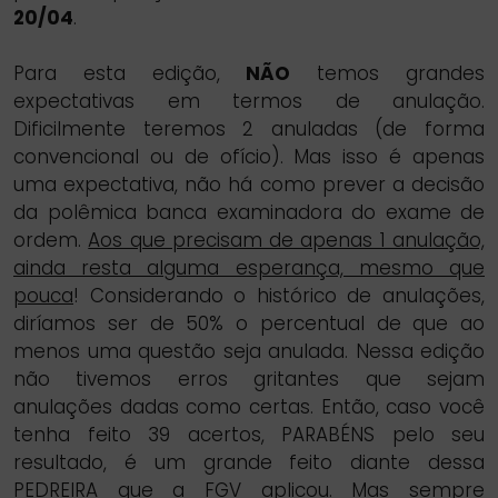
20/04
.
Para esta edição,
NÃO
temos grandes
expectativas em termos de anulação.
Dificilmente teremos 2 anuladas (de forma
convencional ou de ofício). Mas isso é apenas
uma expectativa, não há como prever a decisão
da polêmica banca examinadora do exame de
ordem.
Aos que precisam de apenas 1 anulação,
ainda resta alguma esperança, mesmo que
pouca
! Considerando o histórico de anulações,
diríamos ser de 50% o percentual de que ao
menos uma questão seja anulada. Nessa edição
não tivemos erros gritantes que sejam
anulações dadas como certas. Então, caso você
tenha feito 39 acertos, PARABÉNS pelo seu
resultado, é um grande feito diante dessa
PEDREIRA que a FGV aplicou. Mas sempre