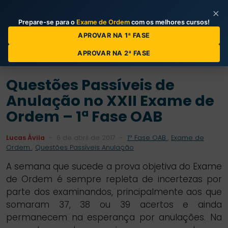
×
Prepare-se para o
Exame de Ordem
com os melhores cursos!
Categorias de Posts
APROVAR NA 1ª FASE
APROVAR NA 2ª FASE
Questões Passíveis de
Anulação no XXII Exame de
Ordem – 1ª Fase OAB
Lucas Ávila
-
6 de abril de 2017
-
1ª Fase OAB
,
Exame de
Ordem
,
Questões Passíveis Anulação
A semana que sucede a prova objetiva do Exame
de Ordem é sempre repleta de incertezas por
parte dos examinandos, principalmente aos que
somaram 37, 38 ou 39 acertos e ainda
permanecem na esperança por anulações. Na