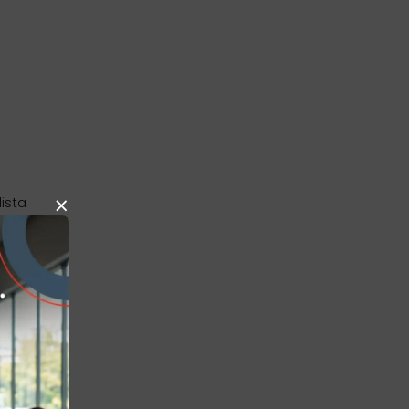
×
ista
esmo
u-se