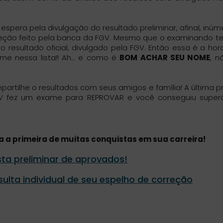
pera pela divulgação do resultado preliminar, afinal, inúm
rreção feito pela banca da FGV. Mesmo que o examinando t
 resultado oficial, divulgado pela FGV. Então essa é a hor
me nessa lista!! Ah… e como é
BOM ACHAR SEU NOME
, n
tilhe o resultados com seus amigos e família! A última p
GV fez um exame para REPROVAR e você conseguiu superá
a a primeira de muitas conquistas em sua carreira!
ista preliminar de aprovados!
ulta individual de seu espelho de correção