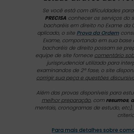
Se você está com dificuldades par
PRECISA
conhecer os serviços do s
bacharéis em direito no Exame da
aplicado, o site
Prova da Ordem
const
Exame, comportando em sua base
bacharéis de direito possam se pre
equipe de site fornece
comentário sob
jurisprudencial utilizado para inte
examinandos de 2ª fase, o site dispo
corrigir sua peça e questões discursiv
Além das provas disponíveis para est
melhor preparação
, com
resumos
,
a
mentais, cronogramas de estudo, etc),
criter
Para mais detalhes sobre como