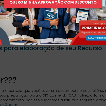
QUERO MINHA APROVAÇÃO COM DESCONTO
s para elaboração de seu Recurso
er???
nha a certeza que você teve um desempenho satisfatório,
 sua preparação para o XIX Exame da OAB
. Talvez a forma
imoramento, por isso sugerimos a leitura o seguinte artig
de Ordem.