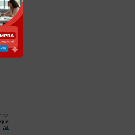
 mas
 que
o:
As