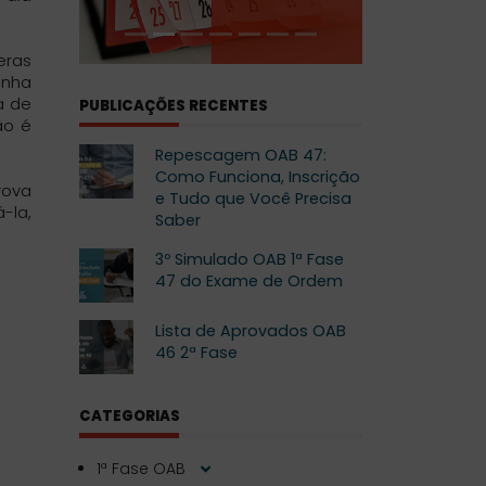
eras
enha
a de
PUBLICAÇÕES RECENTES
ão é
Repescagem OAB 47:
Como Funciona, Inscrição
rova
e Tudo que Você Precisa
-la,
Saber
3º Simulado OAB 1ª Fase
47 do Exame de Ordem
Lista de Aprovados OAB
46 2ª Fase
CATEGORIAS
1ª Fase OAB