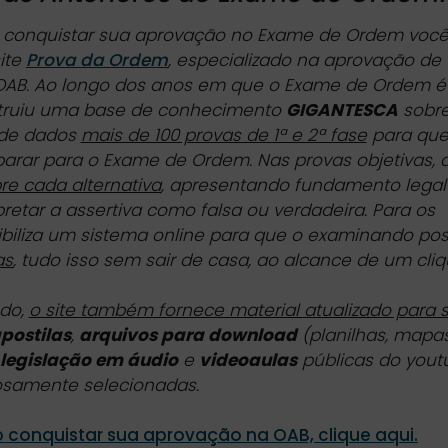
a conquistar sua aprovação no Exame de Ordem voc
ite
Prova da Ordem
, especializado na aprovação de
 OAB. Ao longo dos anos em que o Exame de Ordem é
ruiu uma base de conhecimento
GIGANTESCA
sobre
 de dados
mais de 100 provas de 1ª e 2ª fase
para qu
parar para o Exame de Ordem. Nas provas objetivas, 
re cada alternativa
, apresentando fundamento legal
rpretar a assertiva como falsa ou verdadeira. Para os
nibiliza um sistema online para que o examinando po
as
, tudo isso sem sair de casa, ao alcance de um cliq
udo,
o site também fornece material atualizado para 
postilas
,
arquivos para download
(planilhas, mapa
legislação em áudio
e
videoaulas
públicas do yout
iosamente selecionadas.
 conquistar sua aprovação na OAB, clique aqui.