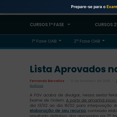
Prepare-se para o
Exam
ÁREA 
CURSOS 1ª FASE
CURSOS 2
1ª Fase OAB
2ª Fase OAB
Lista Aprovados n
Fernando Barcellos
-
12 de fevereiro de 2016
-
Notícias
A FGV acaba de divulgar, nessa sexta-feira,
Exame de Ordem.
A partir de amanhã inicia
dia 13/02 ao dia 16/02 para interposição
elaboração de seu recurso
, conteúdo ela
resultado definitivo dos aprovados na 2ª f