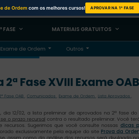
e de Ordem
com os melhores cursos!
DO ALUNO
APROVAR NA 1ª FASE
ª FASE
MATERIAIS GRATUITOS
Exame de Ordem
Outros
a 2ª Fase XVIII Exame OA
2ª Fase OAB
,
Comunicados
,
Exame de Ordem
,
Lista Aprovados
,
 dia 12/02, a lista preliminar de aprovados na 2ª fase do X
-se o prazo recursal
contra o resultado preliminar. Você ter
 de recursos. Sugerimos que você consulte nossas
dicas 
borado exclusivamente pela equipe do site
Prova da Orde
ase, assim como da análise dos recursos será divulgado no