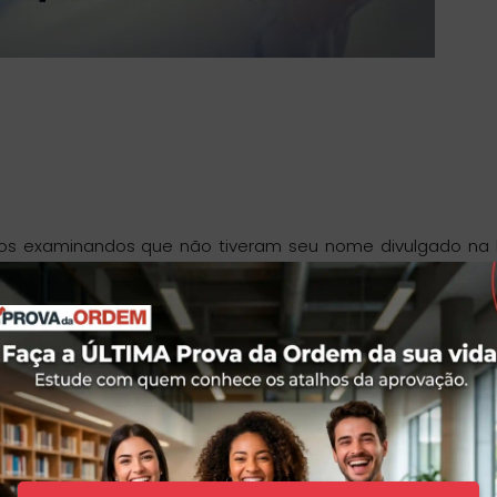
dos examinandos que não tiveram seu nome divulgado na l
forma se sentiram prejudicados na correção da prova. M
vamente abaixo do necessário para aprovação, se você senti
rer
!