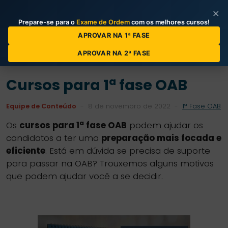
×
Prepare-se para o
Exame de Ordem
com os melhores cursos!
Categorias de Posts
APROVAR NA 1ª FASE
APROVAR NA 2ª FASE
Cursos para 1ª fase OAB
Equipe de Conteúdo
-
8 de novembro de 2022
-
1ª Fase OAB
a
Os
cursos para 1
fase OAB
podem ajudar os
candidatos a ter uma
preparação mais focada e
eficiente
. Está em dúvida se precisa de suporte
para passar na OAB? Trouxemos alguns motivos
que podem ajudar você a se decidir.