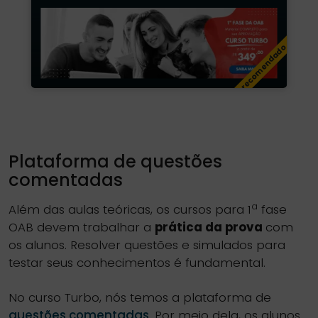
recomendado
Plataforma de questões
comentadas
a
Além das aulas teóricas, os cursos para 1
fase
OAB devem trabalhar a
prática da prova
com
os alunos. Resolver questões e simulados para
testar seus conhecimentos é fundamental.
No curso Turbo, nós temos a plataforma de
questões comentadas
. Por meio dela, os alunos