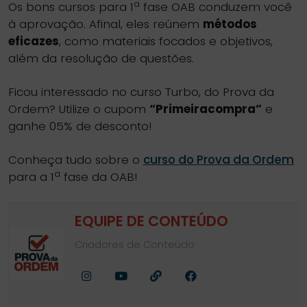
a
Os bons cursos para 1
fase OAB conduzem você
à aprovação. Afinal, eles reúnem
métodos
eficazes
, como materiais focados e objetivos,
além da resolução de questões.
Ficou interessado no curso Turbo, do Prova da
Ordem? Utilize o cupom
“Primeiracompra”
e
ganhe 05% de desconto!
Conheça tudo sobre o
curso do Prova da Ordem
a
para a 1
fase da OAB!
EQUIPE DE CONTEÚDO
Criadores de Conteúdo
Facebook
Youtube
Site
Instagram