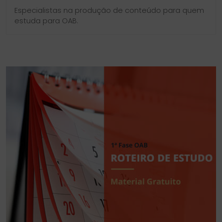
Especialistas na produção de conteúdo para quem
estuda para OAB.
SIDEBAR
LINKS
DO
ÚTEIS
BLOG
DO
CURSO
PROVA
DA
ORDEM