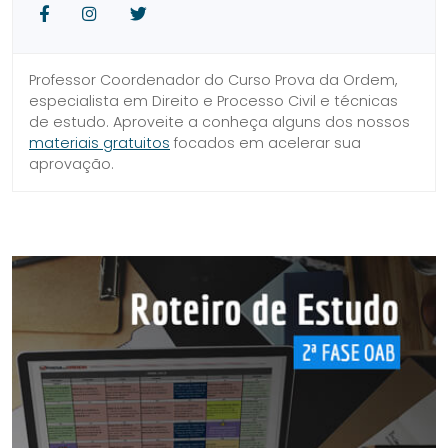
Facebook
Instagram
Twitter
Professor Coordenador do Curso Prova da Ordem,
especialista em Direito e Processo Civil e técnicas
de estudo. Aproveite a conheça alguns dos nossos
materiais gratuitos
focados em acelerar sua
aprovação.
SIDEBAR
LINKS
DO
ÚTEIS
BLOG
DO
CURSO
PROVA
DA
ORDEM