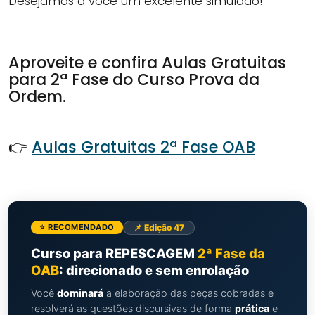
Desejamos a você um excelente simulado!
Aproveite e confira Aulas Gratuitas
para 2ª Fase do Curso Prova da
Ordem.
👉
Aulas Gratuitas 2ª Fase OAB
📌 Edição 47
⭐ RECOMENDADO
Curso para REPESCAGEM
2ª Fase da
OAB
: direcionado e sem enrolação
Você
dominará
a elaboração das peças cobradas e
resolverá as questões discursivas de forma
prática
e