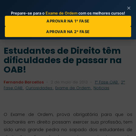
×
Prepare-se para o
Exame de Ordem
com os melhores cursos!
Categorias de Posts
APROVAR NA 1ª FASE
APROVAR NA 2ª FASE
Estudantes de Direito têm
dificuldades de passar na
OAB!
Fernando Barcellos
-
2 de maio de 2013
-
1ª Fase OAB
,
2ª
Fase OAB
,
Curiosidades
,
Exame de Ordem
,
Notícias
O Exame de Ordem, prova obrigatória para que os
bacharéis em direito possam exercer sua profissão, tem
sido uma grande pedra no sapado dos estudantes de