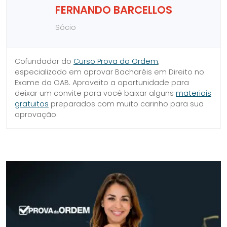
FERNANDO BARCELLOS
Sócio
Cofundador do
Curso Prova da Ordem
,
especializado em aprovar Bacharéis em Direito no
Exame da OAB. Aproveito a oportunidade para
deixar um convite para você baixar alguns
materiais
gratuitos
preparados com muito carinho para sua
aprovação.
SIDEBAR
LINKS
DO
ÚTEIS
BLOG
DO
CURSO
PROVA
DA
ORDEM