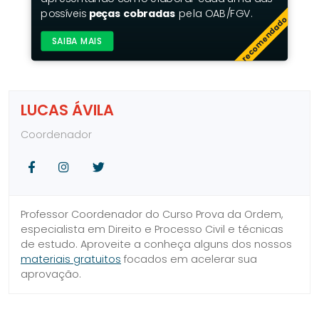
possíveis
peças cobradas
pela OAB/FGV.
recomendado
SAIBA MAIS
LUCAS ÁVILA
Coordenador
Facebook
Instagram
Twitter
Professor Coordenador do Curso Prova da Ordem,
especialista em Direito e Processo Civil e técnicas
de estudo. Aproveite a conheça alguns dos nossos
materiais gratuitos
focados em acelerar sua
aprovação.