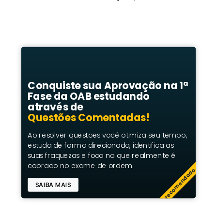
Conquiste sua Aprovação na 1ª
Fase da OAB estudando
através de
Questões Comentadas!
Ao resolver questões você otimiza seu tempo,
estuda de forma direcionada, identifica as
suas fraquezas e foca no que realmente é
cobrado no exame de ordem.
recomendado
SAIBA MAIS