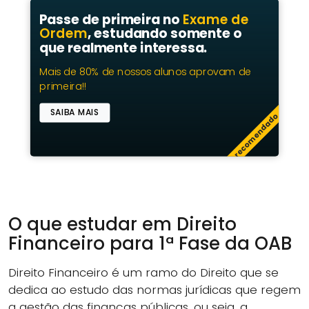
Passe de primeira no
Exame de
Ordem
, estudando somente o
que realmente interessa.
Mais de 80% de nossos alunos aprovam de
primeira!!
SAIBA MAIS
recomendado
O que estudar em Direito
Financeiro para 1ª Fase da OAB
Direito Financeiro é um ramo do Direito que se
dedica ao estudo das normas jurídicas que regem
a gestão das finanças públicas, ou seja, a