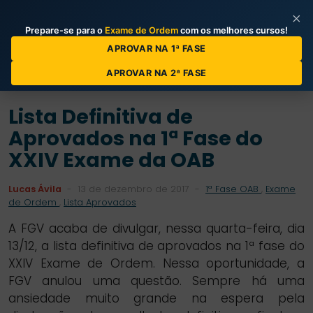
×
Prepare-se para o
Exame de Ordem
com os melhores cursos!
Categorias de Posts
APROVAR NA 1ª FASE
APROVAR NA 2ª FASE
Lista Definitiva de
Aprovados na 1ª Fase do
XXIV Exame da OAB
Lucas Ávila
-
13 de dezembro de 2017
-
1ª Fase OAB
,
Exame
de Ordem
,
Lista Aprovados
A FGV acaba de divulgar, nessa quarta-feira, dia
13/12, a lista definitiva de aprovados na 1ª fase do
XXIV Exame de Ordem. Nessa oportunidade, a
FGV anulou uma questão. Sempre há uma
ansiedade muito grande na espera pela