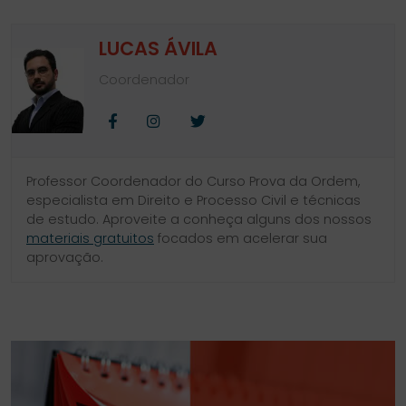
LUCAS ÁVILA
Coordenador
Facebook
Instagram
Twitter
Professor Coordenador do Curso Prova da Ordem,
especialista em Direito e Processo Civil e técnicas
de estudo. Aproveite a conheça alguns dos nossos
materiais gratuitos
focados em acelerar sua
aprovação.
SIDEBAR
LINKS
DO
ÚTEIS
BLOG
DO
CURSO