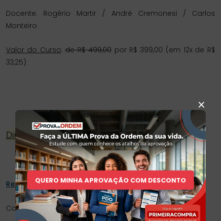
Docente: Rogério Martir / André Cremonesi / Carlos
Monteiro
Valor do Curso
:
de R$ 499,00
por R$ 399,00 (em 12x de R$
33,25)
×
Direito Empresarial
QUERO MINHA APROVAÇÃO COM DESCONTO
Rede Juris – Direito Empresarial
Com 20% de Desconto