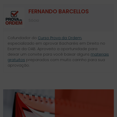
FERNANDO BARCELLOS
Sócio
Cofundador do
Curso Prova da Ordem
,
especializado em aprovar Bacharéis em Direito no
Exame da OAB. Aproveito a oportunidade para
deixar um convite para você baixar alguns
materiais
gratuitos
preparados com muito carinho para sua
aprovação.
SIDEBAR
LINKS
DO
ÚTEIS
BLOG
DO
CURSO
PROVA
DA
ORDEM