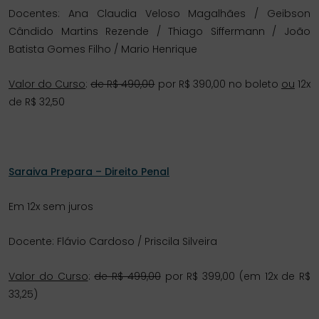
Docentes: Ana Claudia Veloso Magalhães / Geibson
Cândido Martins Rezende / Thiago Siffermann / João
Batista Gomes Filho / Mario Henrique
Valor do Curso
:
de R$ 490,00
por R$ 390,00 no boleto
ou
12x
de R$ 32,50
Saraiva Prepara – Direito Penal
Em 12x sem juros
Docente: Flávio Cardoso / Priscila Silveira
Valor do Curso
:
de R$ 499,00
por R$ 399,00 (em 12x de R$
33,25)