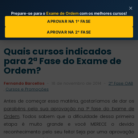
×
Prepare-se para o
Exame de Ordem
com os melhores cursos!
Categorias de Posts
APROVAR NA 1ª FASE
APROVAR NA 2ª FASE
Quais cursos indicados
para 2ª Fase do Exame de
Ordem?
Fernando Barcellos
-
18 de novembro de 2014
-
2ª Fase OAB
,
Cursos e Promoções
Antes de começar essa matéria, gostaríamos de dar os
parabéns pela sua aprovação na 1ª fase do Exame de
Ordem
. Todos sabem que a dificuldade dessa primeira
etapa é muito grande e você MERECE o devido
reconhecimento pelo seu feito! Seja por uma aprovação