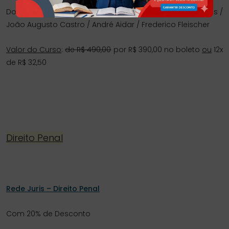
Docentes: Ana Claudia Veloso Magalhães / Adriano Alves /
João Augusto Castro / André Aidar / Frederico Fleischer
Valor do Curso
:
de R$ 490,00
por R$ 390,00 no boleto
ou
12x
de R$ 32,50
Direito Penal
Rede Juris – Direito Penal
Com 20% de Desconto