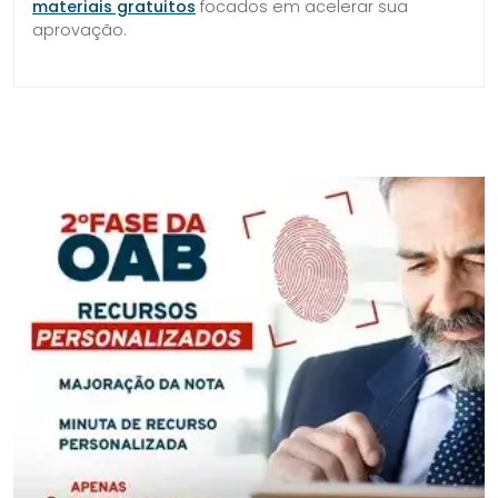
materiais gratuitos
focados em acelerar sua
aprovação.
SIDEBAR
LINKS
DO
ÚTEIS
BLOG
DO
CURSO
PROVA
DA
ORDEM