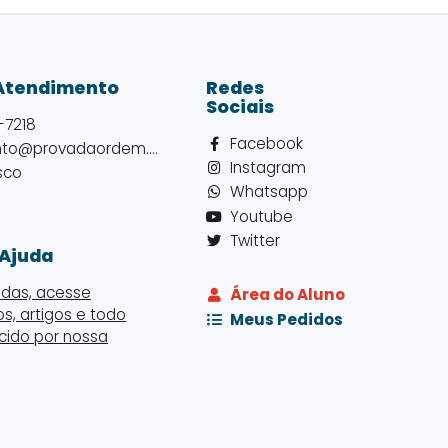
 Atendimento
Redes
Sociais
-7218
Facebook
atendimento@provadaordem.com.br
Instagram
sco
Whatsapp
Youtube
Twitter
 Ajuda
idas, acesse
Área do Aluno
eos, artigos e todo
Meus Pedidos
cido por nossa