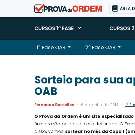
ÁREA 
CURSOS 1ª FASE
CURSOS 2
1ª Fase OAB
2ª Fase OAB
Sorteio para sua 
OAB
Fernando Barcellos
-
6 de junho de 2014
-
1ª F
O Prova da Ordem é um site especializado
única razão pela qual o site foi criado. O 
disso, vamos
sortear no mês da Copa 1 (um