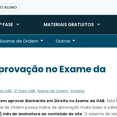
DO ALUNO
ª FASE
MATERIAIS GRATUITOS
Exame de Ordem
Outros
aprovação no Exame da
ase OAB
,
2ª Fase OAB
,
Exame de Ordem
,
Sorteios
 em aprovar Bacharéis em Direito no Exame da OAB.
Esta f
Exame de Ordem possui índice de aprovação muito baixo e sab
) mês de assinatura ao conteúdo do site
. O sistema de es