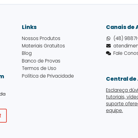
Links
Canais de
Nossos Produtos
(48) 98871
Materiais Gratuitos
Blog
Fale Cono
Banco de Provas
Termos de Uso
Política de Privacidade
em
Central de
Esclareça dúv
 da
tutoriais, víd
suporte ofere
equipe.
R