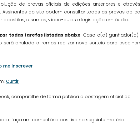
lução de provas oficiais de edições anteriores e atravé
. Assinantes do site podem consultar todas as provas aplic
 apostilas, resumos, vídeo-aulas e legislação em áudio.
izar
todas
tarefas listadas abaixo
. Caso o(a) ganhador(a)
o será anulado e iremos realizar novo sorteio para escolhe
o me Inscrever
em:
Curtir
ook, compartilhe de forma pública a postagem oficial da
ook, faça um comentário positivo na seguinte matéria: