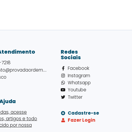
 Atendimento
Redes
Sociais
-7218
Facebook
atendimento@provadaordem.com.br
Instagram
sco
Whatsapp
Youtube
Twitter
 Ajuda
idas, acesse
Cadastre-se
eos, artigos e todo
Fazer Login
cido por nossa